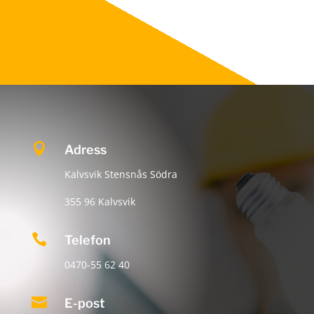

Adress
Kalvsvik Stensnås Södra
355 96 Kalvsvik

Telefon
0470-55 62 40

E-post