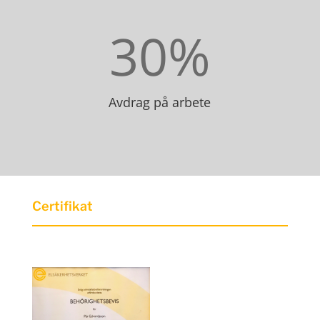
30
%
Avdrag på arbete
Certifikat